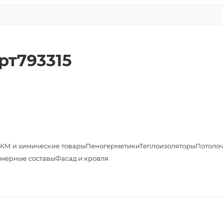
рт793315
КМ и химические товары
Пеногерметики
Теплоизоляторы
Потоло
мерные составы
Фасад и кровля