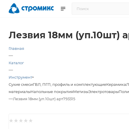
Лезвия 18мм (уп.10шт) а
Главная
—
Каталог
—
Инструмент
Сухие смеси
ГВЛ, ПГП, профиль и комплектующие
Керамика
Л
материалы
Напольные покрытия
Метизы
Электротовары
Поли
—
Лезвия 18мм (уп.10шт) арт793315