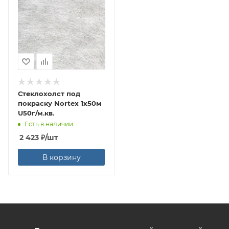
Стеклохолст под
покраску Nortex 1х50м
U50г/м.кв.
Есть в наличии
2 423
₽
/шт
В корзину