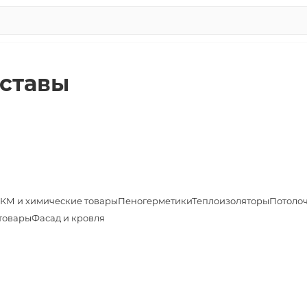
ставы
КМ и химические товары
Пеногерметики
Теплоизоляторы
Потоло
товары
Фасад и кровля