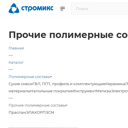
Прочие полимерные со
Главная
—
Каталог
—
Полимерные составы
Сухие смеси
ГВЛ, ПГП, профиль и комплектующие
Керамика
Л
материалы
Напольные покрытия
Инструмент
Метизы
Электро
—
Прочие полимерные составы
Праспан
ЭЛАКОР
ПЗСМ