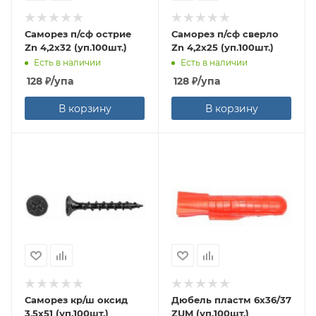
Саморез п/сф острие
Саморез п/сф сверло
Zn 4,2х32 (уп.100шт.)
Zn 4,2х25 (уп.100шт.)
Есть в наличии
Есть в наличии
128
₽
/упа
128
₽
/упа
В корзину
В корзину
Саморез кр/ш оксид
Дюбель пластм 6х36/37
3,5х51 (уп.100шт.)
ZUM (уп.100шт.)