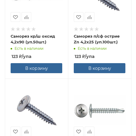
Саморез кр/ш оксид
Саморез п/сф острие
4,2х90 (уп.50шт.)
Zn 4,2х25 (уп.100шт.)
Есть в наличии
Есть в наличии
123
₽
/упа
123
₽
/упа
В корзину
В корзину