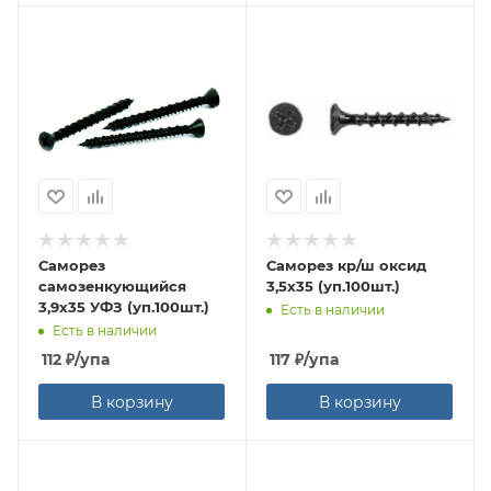
Саморез
Саморез кр/ш оксид
самозенкующийся
3,5х35 (уп.100шт.)
3,9х35 УФЗ (уп.100шт.)
Есть в наличии
Есть в наличии
112
₽
/упа
117
₽
/упа
В корзину
В корзину