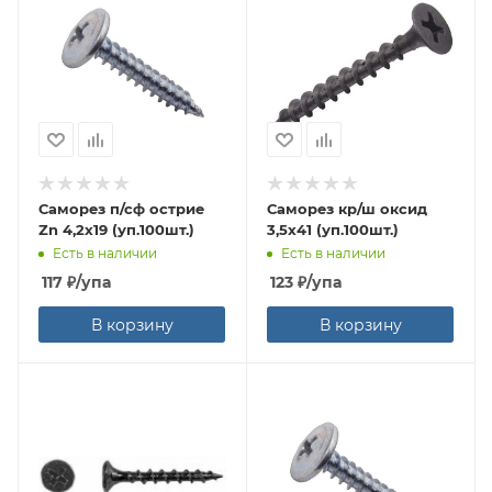
Саморез п/сф острие
Саморез кр/ш оксид
Zn 4,2х19 (уп.100шт.)
3,5х41 (уп.100шт.)
Есть в наличии
Есть в наличии
117
₽
/упа
123
₽
/упа
В корзину
В корзину