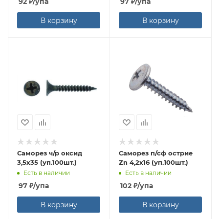
92
₽
/упа
97
₽
/упа
В корзину
В корзину
Саморез ч/р оксид
Саморез п/сф острие
3,5х35 (уп.100шт.)
Zn 4,2х16 (уп.100шт.)
Есть в наличии
Есть в наличии
97
₽
/упа
102
₽
/упа
В корзину
В корзину