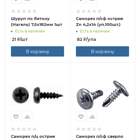
Шуруп по бетону
Саморез п/сф острие
(Нагель) 7,5х182мм 1шт
Zn 4,2х14 (уп.100шт.)
Есть в наличии
Есть в наличии
21
₽
/шт
82
₽
/упа
В корзину
В корзину
Саморез п/ц острие
Саморез п/сф сверло